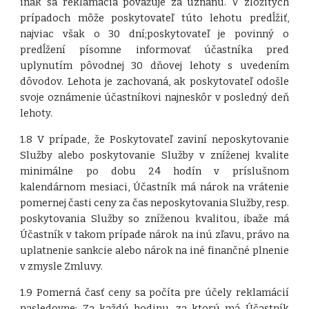
inak sa reklamácia považuje za uznanú. V zložitých
prípadoch môže poskytovateľ túto lehotu predĺžiť,
najviac však o 30 dní;poskytovateľ je povinný o
predĺžení písomne informovať účastníka pred
uplynutím pôvodnej 30 dňovej lehoty s uvedením
dôvodov. Lehota je zachovaná, ak poskytovateľ odošle
svoje oznámenie účastníkovi najneskôr v posledný deň
lehoty.
1.8 V prípade, že Poskytovateľ zaviní neposkytovanie
Služby alebo poskytovanie Služby v zníženej kvalite
minimálne po dobu 24 hodín v príslušnom
kalendárnom mesiaci, Účastník má nárok na vrátenie
pomernej časti ceny za čas neposkytovania Služby, resp.
poskytovania Služby so zníženou kvalitou, ibaže má
Účastník v takom prípade nárok na inú zľavu, právo na
uplatnenie sankcie alebo nárok na iné finančné plnenie
v zmysle Zmluvy.
1.9 Pomerná časť ceny sa počíta pre účely reklamácií
nasledovne: Za každú hodinu, za ktorú má Účastník