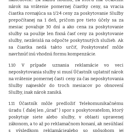
nárok na vrátenie pomernej čiastky ceny, sa vracia
čiastka rovnajúca sa 1/24 ceny za poskytovanie Služby
prepočítanej na 1 deň, pričom pre tieto účely sa za
mesiac považuje 30 dní a ako cena za poskytovanie
služby sa použije len fixná časť ceny za poskytovanie
služby, nezávislá na odpočte poskytnutých služieb. Ak
sa čiastka nedá takto určiť, Poskytovateľ môže
navrhnúť inú vhodnú formu kompenzácie.
1.10 V prípade uznania reklamácie vo veci
neposkytovania služby si musí Účastník uplatniť nárok
na vrátenie pomernej časti ceny za čas neposkytovania
Služby najneskôr do troch mesiacov po obnovení
Služby, inak nárok zaniká.
1.11 Účastník môže predložiť Telekomunikačnému
úradu ( ďalej len „úrad“ ) spor s poskytovateľom, ktorý
poskytuje siete alebo služby, v oblasti upravenej
zákonom, a to až po reklamačnom konaní, ak nesúhlasí
s výsledkom reklamáciealebo so spôsobom jej