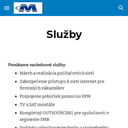
Skip to main content
Skip to navigation
Služby
Ponúkame nasledovné služby:
Návrh a realizácia počítačových sietí
Zabezpečenie prístupu k sieti internet pre 
firemných zákazníkov
Prepojenie pobočiek pomocou VPN
TV a SAT montáže
Kompletný OUTSOURCING pre spoločnosti v 
segmente SMB
Dodávku výpočtovej techniky a spotrebného 